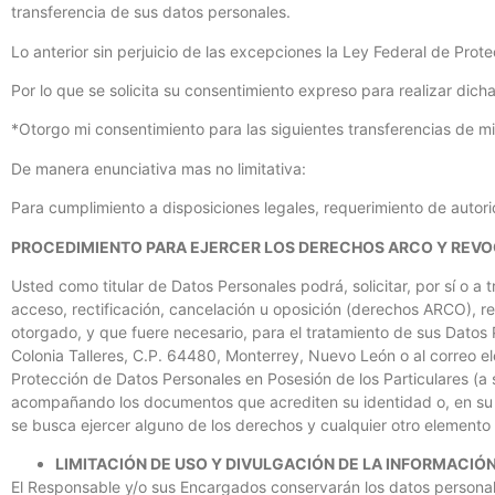
transferencia de sus datos personales.
Lo anterior sin perjuicio de las excepciones la Ley Federal de Prot
Por lo que se solicita su consentimiento expreso para realizar dicha
*Otorgo mi consentimiento para las siguientes transferencias de m
De manera enunciativa mas no limitativa:
Para cumplimiento a disposiciones legales, requerimiento de autorid
PROCEDIMIENTO PARA EJERCER LOS DERECHOS ARCO Y REVO
Usted como titular de Datos Personales podrá, solicitar, por sí o 
acceso, rectificación, cancelación u oposición (derechos ARCO), 
otorgado, y que fuere necesario, para el tratamiento de sus Datos P
Colonia Talleres, C.P. 64480, Monterrey, Nuevo León o al correo e
Protección de Datos Personales en Posesión de los Particulares (a 
acompañando los documentos que acrediten su identidad o, en su ca
se busca ejercer alguno de los derechos y cualquier otro elemento 
LIMITACIÓN DE USO Y DIVULGACIÓN DE LA INFORMACIÓ
El Responsable y/o sus Encargados conservarán los datos personale