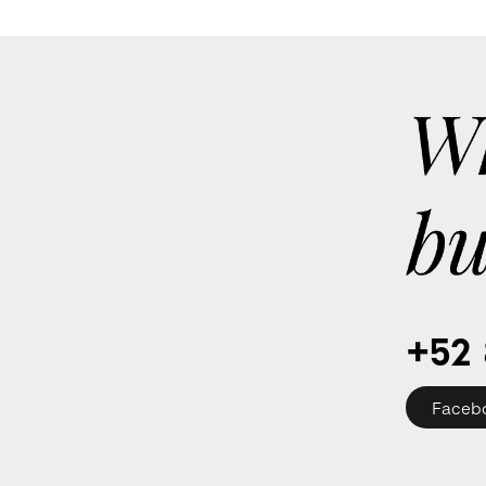
+52 
Faceb