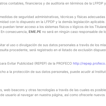
ros contables, financieros y de auditoria en términos de la LFPDP y d
edidas de seguridad administrativas, técnicas y físicas adecuadas c
midad con lo dispuesto en la LFPDP y la demás legislación aplicable.
 puedan tener acceso a los sistemas físicos o lógicos de los Titular
. En consecuencia,
EME.PE
no será en ningún caso responsable de lo
tar el uso o divulgación de sus datos personales a través de los m
resulta procedente, será registrado en el listado de exclusión dispue
co para Evitar Publicidad (REPEP) de la PROFECO
http://repep.profeco
ho a la protección de sus datos personales, puede acudir al Institu
s, web beacons y otras tecnologías a través de las cuales es posib
a de usuario al navegar en nuestra página, así como ofrecerle nuevo