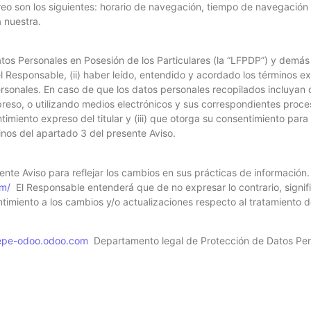
o son los siguientes: horario de navegación, tiempo de navegación 
 nuestra.
os Personales en Posesión de los Particulares (la “LFPDP”) y demás le
el Responsable, (ii) haber leído, entendido y acordado los términos e
sonales. En caso de que los datos personales recopilados incluyan d
reso, o utilizando medios electrónicos y sus correspondientes proce
imiento expreso del titular y (iii) que otorga su consentimiento par
inos del apartado 3 del presente Aviso.
nte Aviso para reflejar los cambios en sus prácticas de información. 
m/
El Responsable entenderá que de no expresar lo contrario, signific
timiento a los cambios y/o actualizaciones respecto al tratamiento 
epe-odoo.odoo.com
Departamento legal de Protección de Datos Pe