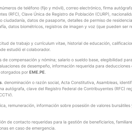
úmeros de teléfono (fijo y móvil), correo electrónico, firma autógraf
ntes (RFC), Clave Única de Registro de Población (CURP), nacionali
o ciudadanía, datos de pasaporte, detalles de permiso de residencia
afía, datos biométricos, registros de imagen y voz (que pueden ser 
icitud de trabajo y currículum vitae, historial de educación, calificaci
nde estudió el colaborador.
de compensación y nómina; salario o sueldo base, elegibilidad para 
evaluaciones de desempeño, información requerida para deducciones e
o otorgados por
EME.PE
.
s
. denominación o razón social, Acta Constitutiva, Asambleas, identi
firma autógrafa, clave del Registro Federal de Contribuyentes (RFC) r
 CCTV).
a, remuneración, información sobre posesión de valores bursátiles 
ación de contacto requeridas para la gestión de beneficiarios, famili
rsonas en caso de emergencia.